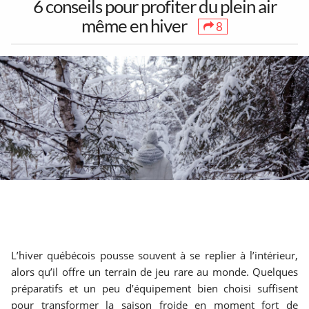
6 conseils pour profiter du plein air
même en hiver
8
1
30
38
Toutes les sorties
Concerts
Art & Musées
17
104
7
Festivals &
Party & Nightlife
Théâtre &
Marchés
Humour
Partenaires
Mentions Légales
À propos
90
166
1720
L’hiver québécois pousse souvent à se replier à l’intérieur,
Contact
Ajouter un lieu/activité
English
Jeux &
Bars & Cocktails
Restaurants
alors qu’il offre un terrain de jeu rare au monde. Quelques
Acheter abonnés Instagram et Facebook
Attractions
étonnants
Google Ads Click Fraud Protection and Prevention
préparatifs et un peu d’équipement bien choisi suffisent
pour transformer la saison froide en moment fort de