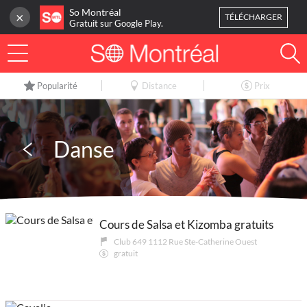
So Montréal
×
TÉLÉCHARGER
Gratuit sur Google Play.
CONNEXION
Popularité
Distance
Prix
Ou
inscrivez-vous
Accueil
Danse
Blog
3
Mes favoris
Cours de Salsa et Kizomba gratuits
Publier une activité
Club 649 1112 Rue Ste-Catherine Ouest
gratuit