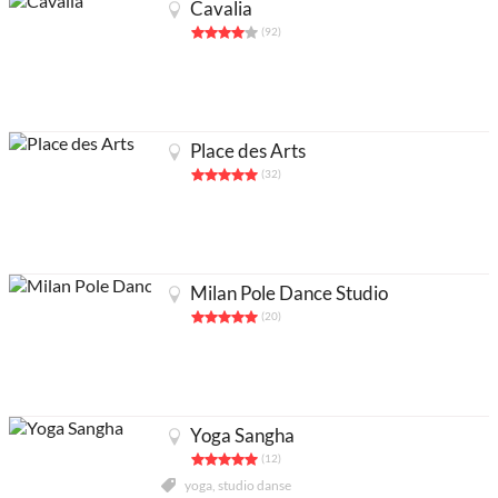
Cavalia
(92)
Place des Arts
(32)
Milan Pole Dance Studio
(20)
Partenaires
Mentions Légales
À propos
Contact
Ajouter un lieu/activité
English
Yoga Sangha
Acheter abonnés Instagram et Facebook
(12)
Google Ads Click Fraud Protection and Prevention
yoga, studio danse