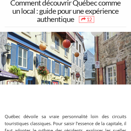
Comment découvrir Québec comme
un local : guide pour une expérience
authentique
12
1
30
38
Toutes les sorties
Concerts
Art & Musées
17
104
7
Festivals &
Party & Nightlife
Théâtre &
Marchés
Humour
Partenaires
Mentions Légales
À propos
90
166
1720
Contact
Ajouter un lieu/activité
English
Jeux &
Bars & Cocktails
Restaurants
Acheter abonnés Instagram et Facebook
Québec dévoile sa vraie personnalité loin des circuits
Attractions
étonnants
Google Ads Click Fraud Protection and Prevention
touristiques classiques. Pour saisir l’essence de la capitale, il
faut adopter le rythme des résidents, explorer les ruelles