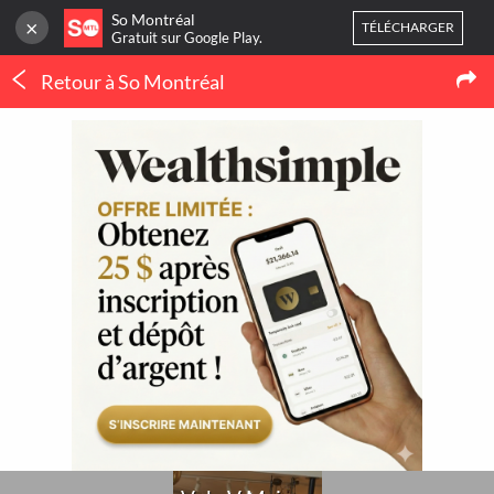
So Montréal
×
TÉLÉCHARGER
Gratuit sur Google Play.
Retour à So Montréal
CONNEXION
Mode
Ou
inscrivez-vous
V de V Maison
Accueil
Blog
3
NOUVELLES
Mes favoris
Publier une activité
THERMOPOMPE À
MONTRÉAL : LE
ORTHODONTIE À
CONFORT QUATRE
MONTRÉAL : QUAND 
SAISONS SANS SE BATTRE
POURQUOI CONSULTE
AVEC LE THERMOSTAT
UN SPÉCIALISTE ?