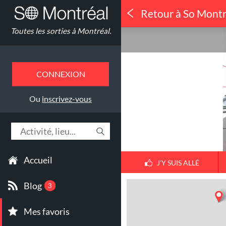
Retour à So Montr
Escalade
Toutes les sorties à Montréal.
Décalade
CONNEXION
Ou
inscrivez-vous
Accueil
J'Y SUIS ALLÉ
Blog
3
Mes favoris
1
30