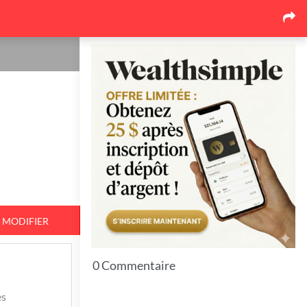
Les dernières nouvelles
Pourquoi le marché de la
toiture au Québec se
réorganise autour des
soumissions comparées
17
26 juin 2026
Pourquoi l'événementiel
corporatif québécois mise de
plus en plus sur l'expérience
17
26 juin 2026
MODIFIER
Top 7 Idées pour bien protéger
vos espaces extérieurs en hiver
0 Commentaire
11
es
23 juin 2026
7