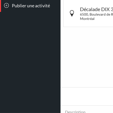
Publier une activité
Toutes les
Conc
Décalade DIX 
sorties
6500, Boulevard de 
Montréal
264
15
Déjeuners &
LG
Brunch
Description