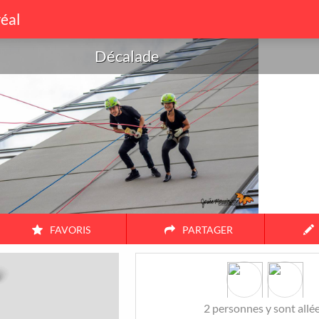
éal
Décalade
FAVORIS
PARTAGER
Amis
Couple
Famille
Seul
2
personnes y sont allé
38
17
3