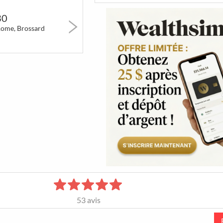
erts
Art & Musées
Festivals &
5 à 7 &
30
Marchés
Réseauta
Rome, Brossard
1015
90
41
BT
Poutines
Jeux &
Coups d
Attractions
cœur d
So Montré
53
avis