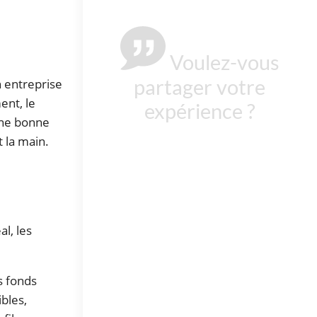
Voulez-vous
partager votre
n entreprise
ent, le
expérience ?
une bonne
t la main.
l, les
s fonds
ibles,