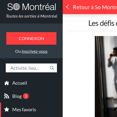
Retour à So Montr
Quoi faire à
Toutes les sorties à Montréal.
Où ?
Les défis
CONNEXION
1
Toutes les sorties
Ou
inscrivez-vous
Accueil
264
Déjeuners &
Blog
3
Brunch
Mes favoris