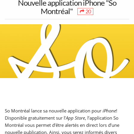
Nouvelle application iPhone "So
Montréal"
20
1
30
38
Toutes les sorties
Concerts
Art & Musées
17
104
3
Festivals &
Party & Nightlife
5 à 7 &
Marchés
Réseautage
Partenaires
Mentions Légales
À propos
7
90
264
So Montréal lance sa nouvelle application pour
iPhone
!
Contact
Ajouter un lieu/activité
English
Théâtre &
Jeux &
Déjeuners &
Disponible gratuitement sur l’
App Store
, l’application So
Acheter abonnés Instagram et Facebook
Humour
Attractions
Brunch
Google Ads Click Fraud Protection and Prevention
Montréal vous permet d’être alertés en direct lors d’une
nouvelle publication. Ainsi, vous serez informés divers