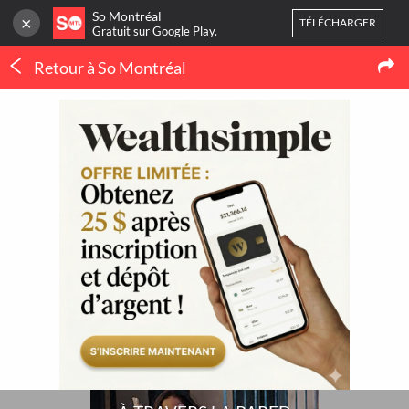
So Montréal
×
TÉLÉCHARGER
Gratuit sur Google Play.
Retour à So Montréal
CONNEXION
Danse
Ou
inscrivez-vous
À TRAVERS LA PARED
Accueil
Blog
3
NOUVELLES
Mes favoris
Publier une activité
THERMOPOMPE À
MONTRÉAL : LE
ORTHODONTIE À
CONFORT QUATRE
MONTRÉAL : QUAND 
SAISONS SANS SE BATTRE
POURQUOI CONSULTE
AVEC LE THERMOSTAT
UN SPÉCIALISTE ?