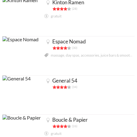
Kinton Ramen
(28)
gratuit
Espace Nomad
(30)
massage, day spas, accessories, juice bars & smoothies, tours mile-end
General 54
(34)
Partenaires
Mentions Légales
À propos
Contact
Ajouter un lieu/activité
English
Boucle & Papier
Acheter abonnés Instagram et Facebook
(26)
Google Ads Click Fraud Protection and Prevention
gratuit