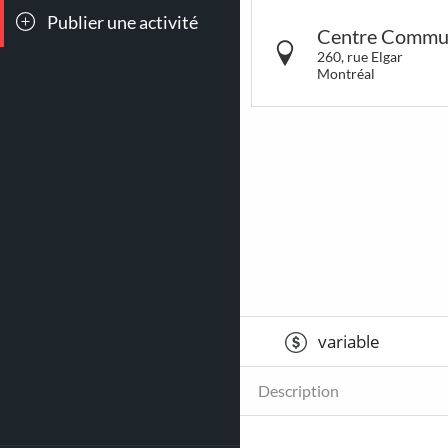
Publier une activité
Toutes les
Conc
Centre Commun
sorties
260, rue Elgar
Montréal
7
90
Théâtre &
Jeu
Humour
Attrac
944
111
variable
Sports &
Dan
Fitness
Description