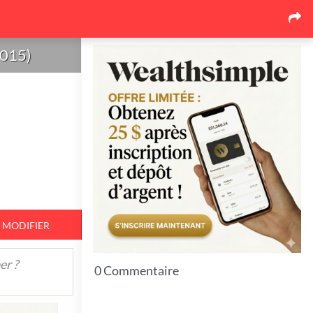
Les dernières nouvelles
Pourquoi le marché de la
2015)
toiture au Québec se
réorganise autour des
soumissions comparées
17
26 juin 2026
Pourquoi l'événementiel
corporatif québécois mise de
plus en plus sur l'expérience
17
26 juin 2026
MODIFIER
Top 7 Idées pour bien protéger
er ?
vos espaces extérieurs en hiver
0 Commentaire
11
23 juin 2026
3