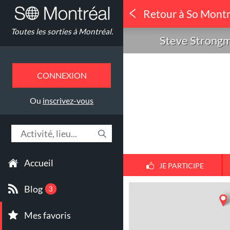
Retour à So Montr
Concerts
Toutes les sorties à Montréal.
Steve Strongm
Steve Strong
Centre Comm
CONNEXION
Elgar (April 
Ou
inscrivez-vous
Accueil
JE PARTICIPE
Blog
3
Mes favoris
1
30