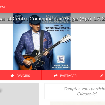
éal
an at Centre Communautaire Elgar (April 17, 
man at
unautaire
17, 2015)
FAVORIS
PARTAGER
Amis
Couple
Famille
Seul
Comptez-vous particip
Cliquez-ici.
38
17
104