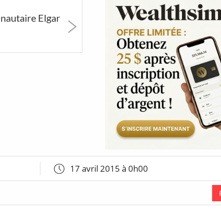
erts
Art & Musées
Festivals &
Party &
autaire Elgar
Marchés
Nightlif
25
166
1720
x &
Microbrasseries
Bars &
Restauran
tions
Cocktails
étonnant
1015
41
17 avril 2015 à 0h00
se
Poutines
Coups de
cœur de
So Montréal