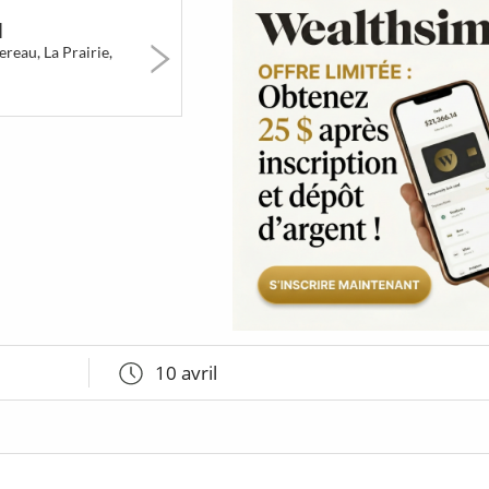
erts
Art & Musées
Festivals &
5 à 7 &
l
Marchés
Réseauta
reau, La Prairie,
1015
90
41
BT
Poutines
Jeux &
Coups d
Attractions
cœur d
So Montré
10 avril