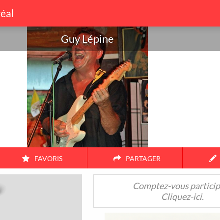
éal
Guy Lépine
FAVORIS
PARTAGER
Amis
Couple
Famille
Seul
Comptez-vous particip
Cliquez-ici.
38
17
3