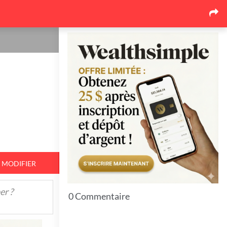
Les dernières nouvelles
Pourquoi le marché de la
toiture au Québec se
réorganise autour des
soumissions comparées
17
26 juin 2026
Pourquoi l'événementiel
corporatif québécois mise de
plus en plus sur l'expérience
17
26 juin 2026
MODIFIER
Top 7 Idées pour bien protéger
er ?
vos espaces extérieurs en hiver
0 Commentaire
11
23 juin 2026
7