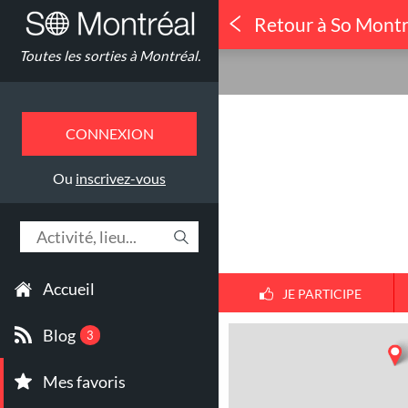
Retour à So Montr
Concerts
Toutes les sorties à Montréal.
Guy Lépine
CONNEXION
Ou
inscrivez-vous
Accueil
JE PARTICIPE
Blog
3
Mes favoris
1
30