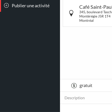
Publier une activité
Toutes les
Conc
Café Saint-Pau
sorties
345, boulevard Tasche
Montérégie J5R 1T4
Montréal
264
15
Déjeuners &
LG
Brunch
gratuit
Description