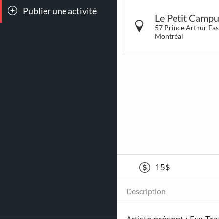
Publier une activité
Toutes les
Conc
Le Petit Camp
sorties
57 Prince Arthur Eas
Montréal
90
166
Jeux &
Bar
Attractions
Cockt
1015
41
15$
Poutines
Coup
cœur
So Mon
Description
Artiste présent : Exx-Tra