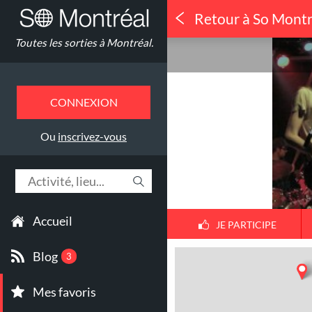
Retour à So Montr
Concerts
Toutes les sorties à Montréal.
Exx-Tradditi
CONNEXION
Ou
inscrivez-vous
Accueil
JE PARTICIPE
Blog
3
Mes favoris
1
30