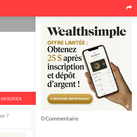
Les dernières nouvelles
Pourquoi le marché de la
toiture au Québec se
réorganise autour des
soumissions comparées
17
26 juin 2026
Pourquoi l'événementiel
corporatif québécois mise de
plus en plus sur l'expérience
17
26 juin 2026
MODIFIER
Top 7 Idées pour bien protéger
er ?
vos espaces extérieurs en hiver
0 Commentaire
11
23 juin 2026
7