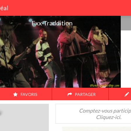
éal
Exx-Traddition
on
FAVORIS
PARTAGER
Amis
Couple
Famille
Seul
Comptez-vous particip
Cliquez-ici.
38
17
104