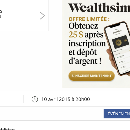
erts
Art & Musées
Festivals &
Party &
us
Marchés
Nightlif
t
1720
15
944
s &
Restaurants
LGBT
Sports 
ails
étonnants
Fitness
10 avril 2015 à 20h00
s de
 de
tréal
ÉVÉNEMEN
ddition