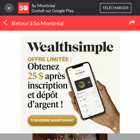
So Montréal
×
TÉLÉCHARGER
Gratuit sur Google Play.
Retour à So Montréal
CONNEXION
Cafés
Ou
inscrivez-vous
Café Humble Lion
Accueil
Blog
3
NOUVELLES
Mes favoris
Publier une activité
THERMOPOMPE À
MONTRÉAL : LE
ORTHODONTIE À
CONFORT QUATRE
MONTRÉAL : QUAND 
SAISONS SANS SE BATTRE
POURQUOI CONSULTE
AVEC LE THERMOSTAT
UN SPÉCIALISTE ?