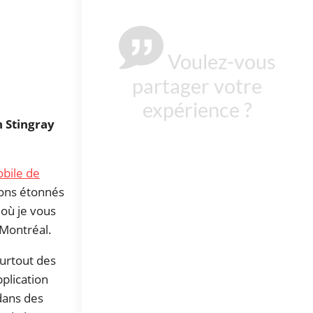
Voulez-vous
cœur de
tréal
partager votre
expérience ?
n Stingray
obile de
ions étonnés
 où je vous
 Montréal.
surtout des
plication
dans des