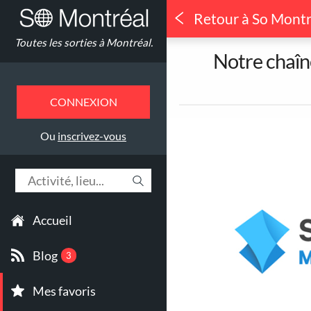
Retour à So Montr
Quoi faire à
Toutes les sorties à Montréal.
Où ?
Notre chaîn
CONNEXION
1
Toutes les sorties
Ou
inscrivez-vous
Accueil
7
Théâtre & Humour
Blog
3
Mes favoris