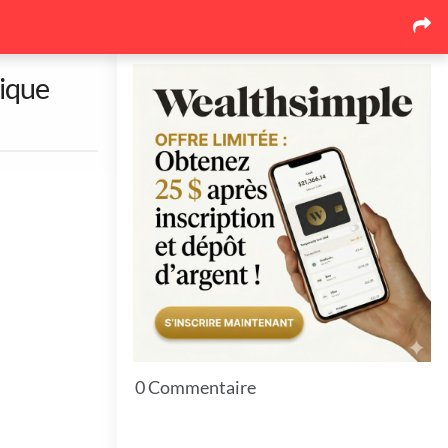
Seul
sique
104
3
als &
Party & Nightlife
5 à 7 & Réseautage
hés
15
944
rants
LGBT
Sports & Fitness
ants
0 Commentaire