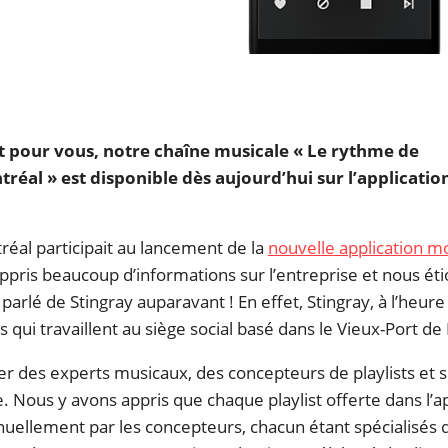
1015
65
41
Poutines
Partir à l'aventure
Coups de 
So Mon
 pour vous, notre chaîne musicale « Le rythme de
réal » est disponible dès aujourd’hui sur l’applicatio
réal participait au lancement de la
nouvelle application m
ppris beaucoup d’informations sur l’entreprise et nous ét
arlé de Stingray auparavant ! En effet, Stingray, à l’heure
 qui travaillent au siège social basé dans le Vieux-Port de
r des experts musicaux, des concepteurs de playlists et 
Nous y avons appris que chaque playlist offerte dans l’ap
uellement par les concepteurs, chacun étant spécialisés 