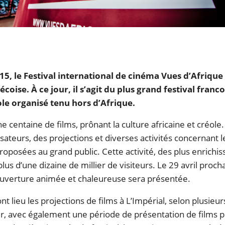
65
41
Partir à l'aventure
Coups de cœur de
So Montréal
15, le
Festival international de cinéma Vues d’Afrique
oise. À ce jour, il s’agit du plus grand festival fran
ole organisé tenu hors d’Afrique.
e centaine de films, prônant la culture africaine et créole
isateurs, des projections et diverses activités concernant 
proposées au grand public. Cette activité, des plus enrichis
us d’une dizaine de millier de visiteurs. Le 29 avril procha
ouverture animée et chaleureuse sera présentée.
nt lieu les projections de films à L’Impérial, selon plusieur
ir, avec également une période de présentation de films p