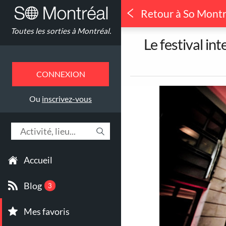
Retour à So Montr
Quoi faire à
Toutes les sorties à Montréal.
Où ?
Le festival in
CONNEXION
1
Toutes les sorties
Ou
inscrivez-vous
Accueil
90
Jeux & Attractions
Blog
3
Mes favoris