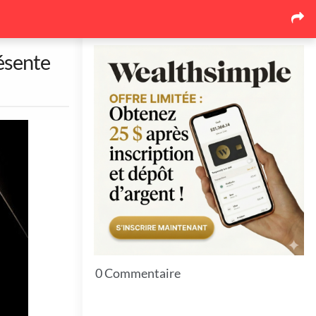
Seul
résente
104
7
als &
Party & Nightlife
Théâtre & Humour
hés
944
111
BT
Sports & Fitness
Danse
0 Commentaire