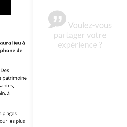
Voulez-vous
partager votre
aura lieu à
expérience ?
cophone de
. Des
le patrimoine
santes,
in, à
s plages
our les plus