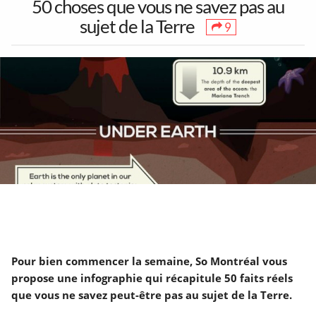
50 choses que vous ne savez pas au
sujet de la Terre
9
1
30
38
Toutes les sorties
Concerts
Art & Musées
17
3
7
Festivals &
5 à 7 &
Théâtre &
Marchés
Réseautage
Humour
Partenaires
Mentions Légales
À propos
90
264
15
Pour bien commencer la semaine, So Montréal vous
Contact
Ajouter un lieu/activité
English
Jeux &
Déjeuners &
LGBT
propose une infographie qui récapitule 50 faits réels
Acheter abonnés Instagram et Facebook
Attractions
Brunch
Google Ads Click Fraud Protection and Prevention
que vous ne savez peut-être pas au sujet de la Terre.