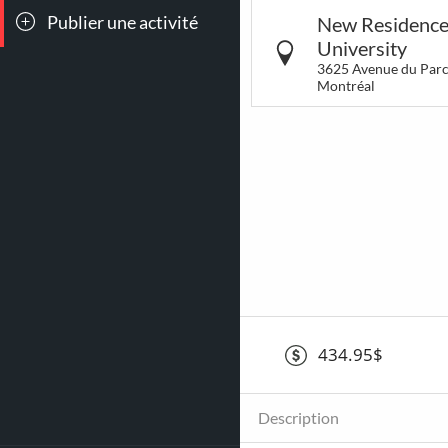
Publier une activité
New Residence 
Toutes les
Conc
sorties
University
3625 Avenue du Par
Montréal
264
15
Déjeuners &
LG
Brunch
434.95$
Description