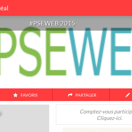
éal
015
#PSEWEB 2015
FAVORIS
PARTAGER
Amis
Couple
Famille
Seul
Comptez-vous particip
Cliquez-ici.
38
17
3