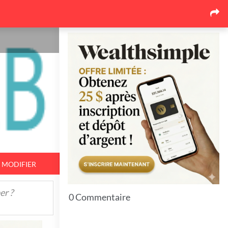
Les dernières nouvelles
Pourquoi le marché de la
toiture au Québec se
réorganise autour des
soumissions comparées
17
26 juin 2026
Pourquoi l'événementiel
corporatif québécois mise de
plus en plus sur l'expérience
17
26 juin 2026
MODIFIER
Top 7 Idées pour bien protéger
er ?
vos espaces extérieurs en hiver
0 Commentaire
11
23 juin 2026
7