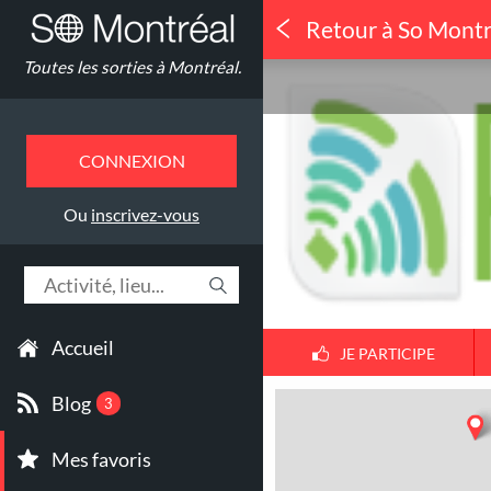
Retour à So Montr
#PSEWEB 2
Toutes les sorties à Montréal.
CONNEXION
Ou
inscrivez-vous
Accueil
JE PARTICIPE
Blog
3
Mes favoris
1
30