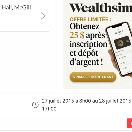
Hall, McGill
erts
Art & Musées
Festivals &
5 à 7 &
Marchés
Réseauta
c
1015
90
41
BT
Poutines
Jeux &
Coups d
Attractions
cœur d
So Montré
27 juillet 2015 à 8h00 au 28 juillet 2015
17h00