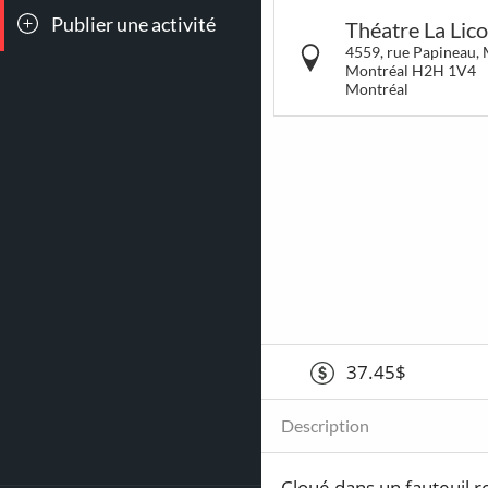
Publier une activité
Toutes les
Conc
Théatre La Lic
sorties
4559, rue Papineau, M
Montréal H2H 1V4
Montréal
264
15
Déjeuners &
LG
Brunch
37.45$
Description
Cloué dans un fauteuil ro