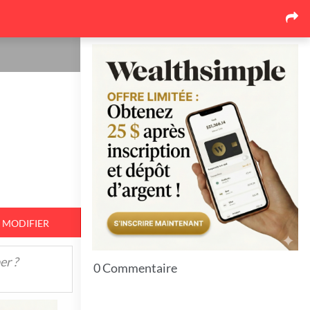
Les dernières nouvelles
Pourquoi le marché de la
toiture au Québec se
réorganise autour des
soumissions comparées
17
26 juin 2026
Pourquoi l'événementiel
corporatif québécois mise de
plus en plus sur l'expérience
17
26 juin 2026
MODIFIER
Top 7 Idées pour bien protéger
er ?
vos espaces extérieurs en hiver
0 Commentaire
11
23 juin 2026
7