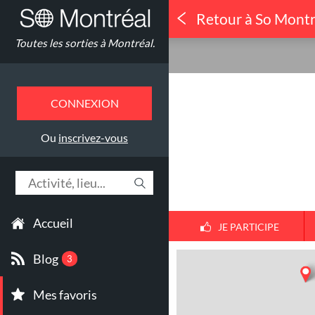
Retour à So Montr
Théâtre & 
Toutes les sorties à Montréal.
CUISINER AV
CONNEXION
Ou
inscrivez-vous
Accueil
JE PARTICIPE
Blog
3
Mes favoris
1
30