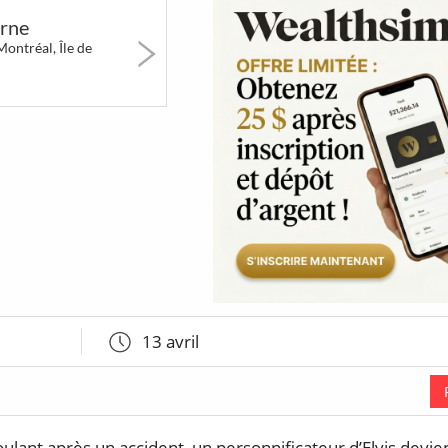
erts
Art & Musées
Festivals &
5 à 7 &
orne
Marchés
Réseauta
ontréal, Île de
1015
90
41
BT
Poutines
Jeux &
Coups d
Attractions
cœur d
So Montré
13 avril
ulant après un accident, un personnificateur d’Elvis devien