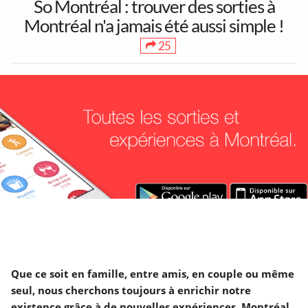
So Montréal : trouver des sorties à
Montréal n'a jamais été aussi simple !
25
1
30
38
Toutes les sorties
Concerts
Art & Musées
17
3
7
Festivals &
5 à 7 &
Théâtre &
Marchés
Réseautage
Humour
Partenaires
Mentions Légales
À propos
264
15
1015
Contact
Ajouter un lieu/activité
English
Déjeuners &
LGBT
Poutines
Acheter abonnés Instagram et Facebook
Que ce soit en famille, entre amis, en couple ou même
Brunch
Google Ads Click Fraud Protection and Prevention
seul, nous cherchons toujours à enrichir notre
existence grâce à de nouvelles expériences. Montréal,