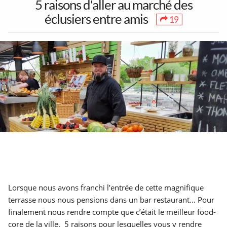
5 raisons d'aller au marché des
éclusiers entre amis
19
1
30
38
Toutes les sorties
Concerts
Art & Musées
17
3
7
Festivals &
5 à 7 &
Théâtre &
Marchés
Réseautage
Humour
Partenaires
Mentions Légales
À propos
264
15
1015
Lorsque nous avons franchi l’entrée de cette magnifique
Contact
Ajouter un lieu/activité
English
Déjeuners &
LGBT
Poutines
terrasse nous nous pensions dans un bar restaurant… Pour
Acheter abonnés Instagram et Facebook
Brunch
Google Ads Click Fraud Protection and Prevention
finalement nous rendre compte que c’était le meilleur food-
core de la ville. 5 raisons pour lesquelles vous y rendre