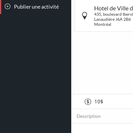
Publier une activité
Toutes les
Conc
Hotel de Ville 
sorties
435, boulevard Ibervi
Lanaudière J6A 2B6
Montréal
7
90
Théâtre &
Jeu
Humour
Attrac
111
1015
10$
Danse
Pout
Description