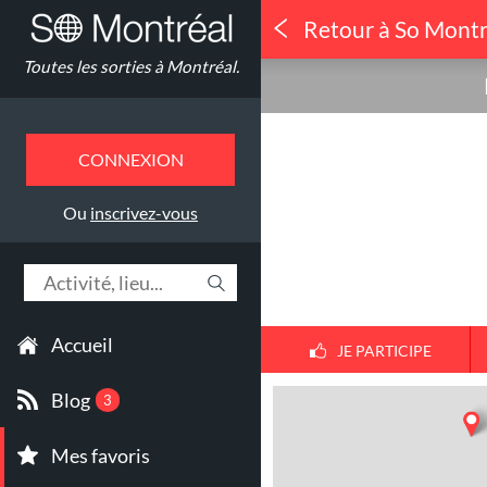
Retour à So Montr
Concerts
Toutes les sorties à Montréal.
LE MONDE
MERVEILLE
CONNEXION
DIXIE
Ou
inscrivez-vous
Accueil
JE PARTICIPE
Blog
3
Mes favoris
1
30