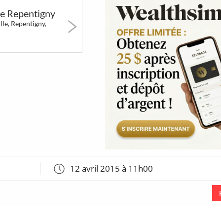
erts
Art & Musées
Festivals &
Party &
de Repentigny
Marchés
Nightlif
lle, Repentigny,
264
1720
15
x &
Déjeuners &
Restaurants
LGBT
tions
Brunch
étonnants
41
12 avril 2015 à 11h00
ines
Coups de
cœur de
So Montréal