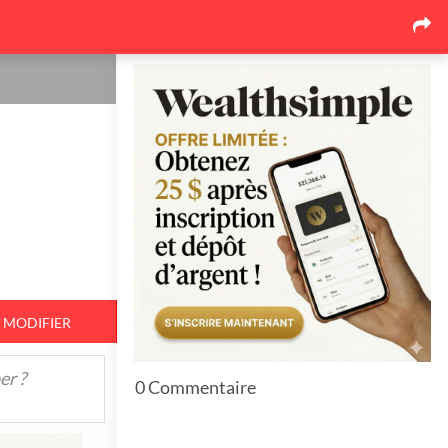
Les dernières nouvelles
Pourquoi le marché de la
toiture au Québec se
réorganise autour des
soumissions comparées
17
26 juin 2026
Pourquoi l'événementiel
corporatif québécois mise de
plus en plus sur l'expérience
17
26 juin 2026
MODIFIER
Top 7 Idées pour bien protéger
er ?
vos espaces extérieurs en hiver
0 Commentaire
11
23 juin 2026
3