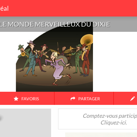
éal
LE MONDE MERVEILLEUX DU DIXIE
UX DU
FAVORIS
PARTAGER
Amis
Couple
Famille
Seul
Comptez-vous particip
Cliquez-ici.
38
17
104