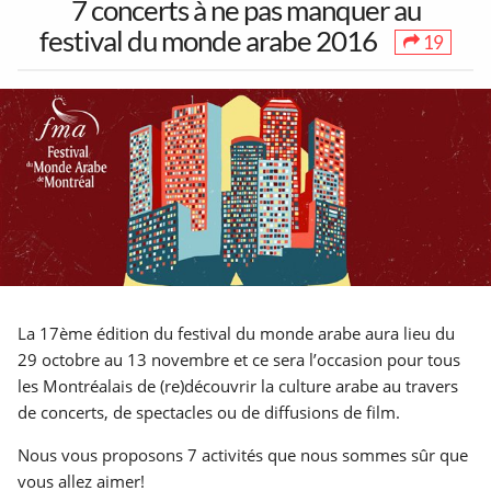
7 concerts à ne pas manquer au
festival du monde arabe 2016
19
1
30
38
Toutes les sorties
Concerts
Art & Musées
17
3
7
Festivals &
5 à 7 &
Théâtre &
Marchés
Réseautage
Humour
La 17ème édition du festival du monde arabe aura lieu du
29 octobre au 13 novembre et ce sera l’occasion pour tous
Partenaires
Mentions Légales
À propos
les Montréalais de (re)découvrir la culture arabe au travers
90
264
15
Contact
Ajouter un lieu/activité
English
de concerts, de spectacles ou de diffusions de film.
Jeux &
Déjeuners &
LGBT
Acheter abonnés Instagram et Facebook
Attractions
Brunch
Nous vous proposons 7 activités que nous sommes sûr que
Google Ads Click Fraud Protection and Prevention
vous allez aimer!