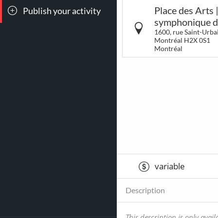
Place des Arts 
Publish your activity
All events
Conc
symphonique d
1600, rue Saint-Urbai
Montréal H2X 0S1
Montréal
264
15
Breakfast &
LG
Brunch
variable
Description
This description is only avail