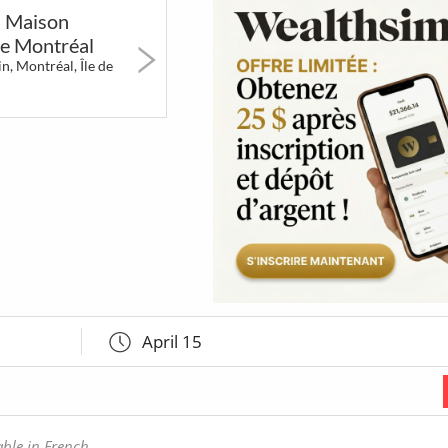
| Maison
erts
Art &
Festivals &
5 to 7 &
e Montréal
Museums
Markets
Networki
n, Montréal, Île de
1015
90
41
BT
Poutines
Games &
So Montrea
Amusements
best of
April 15
able in French.