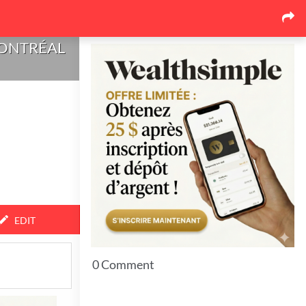
Our latest news
MONTRÉAL
Pourquoi le marché de la
toiture au Québec se
réorganise autour des
soumissions comparées
17
June 26, 2026
Pourquoi l'événementiel
corporatif québécois mise de
plus en plus sur l'expérience
17
June 26, 2026
EDIT
Top 7 Idées pour bien protéger
vos espaces extérieurs en hiver
0 Comment
11
June 23, 2026
7