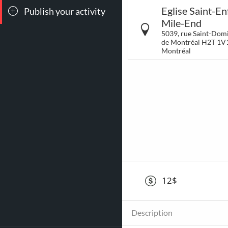
Eglise Saint-E
Publish your activity
All events
Conc
Mile-End
5039, rue Saint-Domi
de Montréal H2T 1V
Montréal
90
166
Games &
Bar
Amusements
Cockt
1015
65
Poutines
Ep
12$
adven
Description