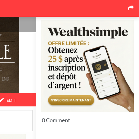
Our latest news
Pourquoi le marché de la
toiture au Québec se
réorganise autour des
soumissions comparées
17
June 26, 2026
Pourquoi l'événementiel
corporatif québécois mise de
plus en plus sur l'expérience
17
June 26, 2026
EDIT
Top 7 Idées pour bien protéger
vos espaces extérieurs en hiver
0 Comment
11
June 23, 2026
7