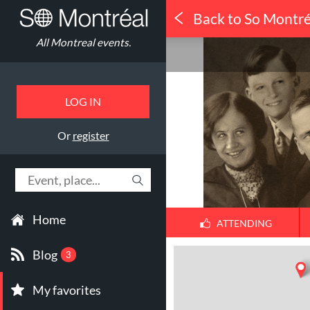
Back to So Montré
Concerts
All Montreal events.
Trad en ville
LOG IN
Or
register
Home
ATTENDING
Blog
3
My favorites
1
30