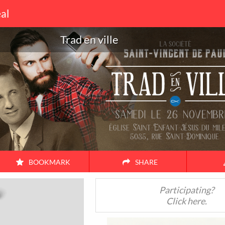
al
Trad en ville
BOOKMARK
SHARE
Friends
Couple
Family
Alone
Participating?
Click here.
38
17
104