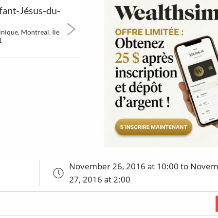
nfant-Jésus-du-
erts
Art &
Festivals &
Party &
Museums
Markets
Nightlif
nique, Montreal, Île
1
1720
15
944
s &
Unusual
LGBT
Sports 
ails
restaurants
Fitness
41
November 26, 2016 at 10:00 to Nove
ic
So Montreal's
tures
best of
27, 2016 at 2:00